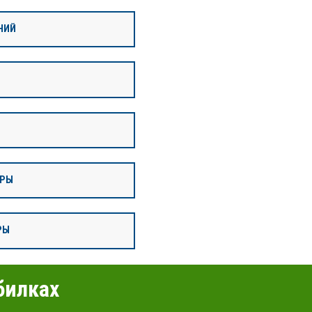
НИЙ
ИРЫ
РЫ
билках