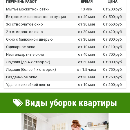
ПЕРЕЧЕНЬ РАБОТ
ВРЕМЯ
ЦЕНА
Мытье москитной сетки
10 мин
От 200 руб.
Витраж или сложная конструкция
от 40 мин
От 500 руб.
3-х створчатое окно
от 30 мин
От 650 руб.
2-х створчатое окно
от 20 мин
От 420 руб.
Окно с балконной дверью
от 30 мин
От 800 руб.
Одинарное окно
от 10 мин
От 310 руб.
Нестандартные окна
от 40 мин
От 700 руб.
Лоджия (до 4-х створок)
от 50 мин
От 800 руб.
Лоджия (более 4-х створок)
от 1.5 часа
От 750 руб.
Раздвижное окно
от 30 мин
От 750 руб.
Удаление клейкой ленты
от 10 мин
От 200 руб.
Виды уборок квартиры